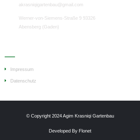
akrasniqigartenbau@gmail.com
Werner-von-Siemens-Straße 9 93326
Abensberg (Gaden)
Wichtige Links
Impressum
Datenschutz
© Copyright 2024 Agim Krasniqi Gartenbau
Developed By Flonet